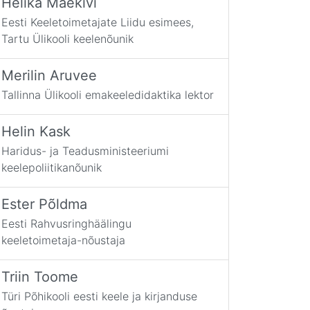
Helika Mäekivi
Eesti Keeletoimetajate Liidu esimees,
Tartu Ülikooli keelenõunik
Merilin Aruvee
Tallinna Ülikooli emakeeledidaktika lektor
Helin Kask
Haridus- ja Teadusministeeriumi
keelepoliitikanõunik
Ester Põldma
Eesti Rahvusringhäälingu
keeletoimetaja-nõustaja
Triin Toome
Türi Põhikooli eesti keele ja kirjanduse