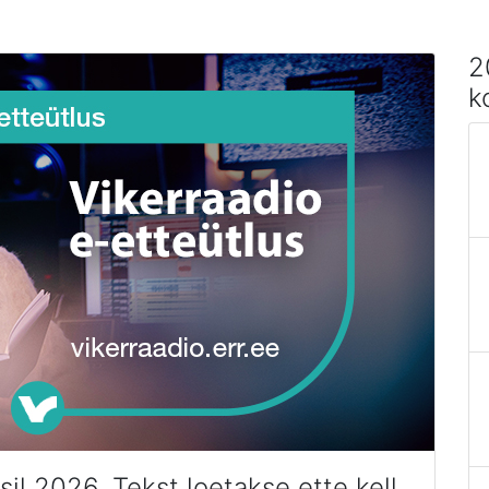
2
k
il 2026. Tekst loetakse ette kell