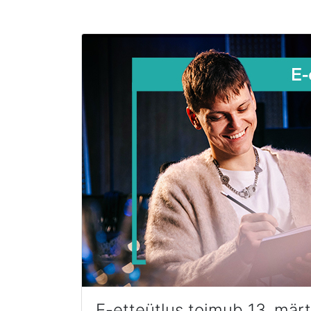
E-etteütlus toimub 13. märts